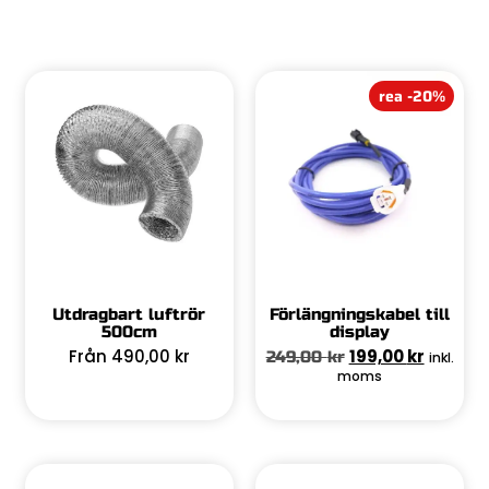
rea -20%
Utdragbart luftrör
Förlängningskabel till
500cm
display
Från
490,00
kr
199,00
kr
249,00
kr
inkl.
moms