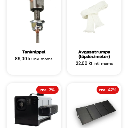
Tanknippel
Avgasstrumpa
(löpdecimeter)
89,00
kr
inkl. moms
22,00
kr
inkl. moms
rea -7%
rea -47%