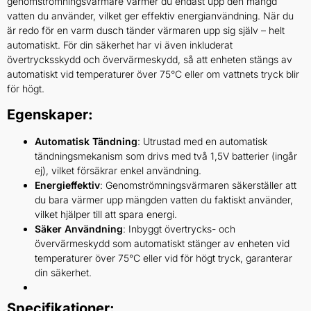
genomströmningsvärmare värmer du endast upp den mängd
vatten du använder, vilket ger effektiv energianvändning. När du
är redo för en varm dusch tänder värmaren upp sig själv – helt
automatiskt. För din säkerhet har vi även inkluderat
övertrycksskydd och övervärmeskydd, så att enheten stängs av
automatiskt vid temperaturer över 75°C eller om vattnets tryck blir
för högt.
Egenskaper:
Automatisk Tändning
: Utrustad med en automatisk
tändningsmekanism som drivs med två 1,5V batterier (ingår
ej), vilket försäkrar enkel användning.
Energieffektiv
: Genomströmningsvärmaren säkerställer att
du bara värmer upp mängden vatten du faktiskt använder,
vilket hjälper till att spara energi.
Säker Användning
: Inbyggt övertrycks- och
övervärmeskydd som automatiskt stänger av enheten vid
temperaturer över 75°C eller vid för högt tryck, garanterar
din säkerhet.
Specifikationer: