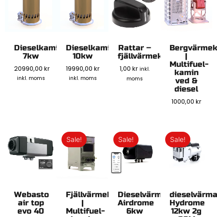
Dieselkamin
Dieselkamin
Rattar –
Bergvärme
7kw
10kw
fjällvärmekaminen
|
Multifuel-
20990,00
kr
19990,00
kr
1,00
kr
inkl.
kamin
inkl. moms
inkl. moms
moms
ved &
diesel
1000,00
kr
Sale!
Sale!
Sale!
Webasto
Fjällvärmekaminen
Dieselvärmare
dieselvärm
air top
|
Airdrome
Hydrome
evo 40
Multifuel-
6kw
12kw 2g