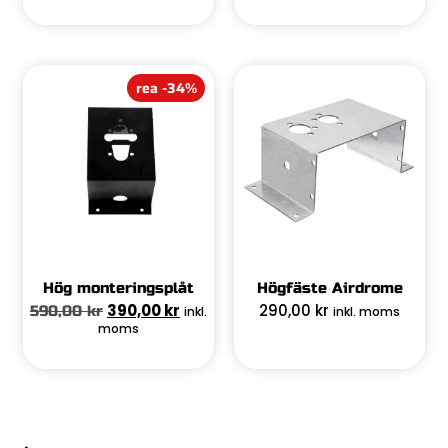
rea -34%
Hög monteringsplåt
Högfäste Airdrome
390,00
kr
290,00
kr
590,00
kr
inkl.
inkl. moms
moms