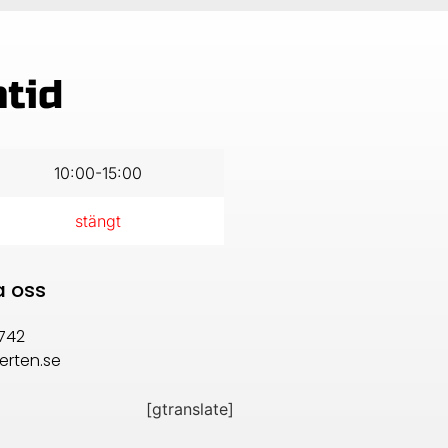
ntid
10:00-15:00
stängt
a oss
742
erten.se
[gtranslate]