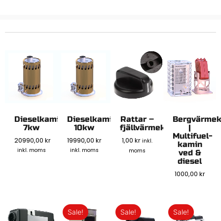
Dieselkamin
Dieselkamin
Rattar –
Bergvärme
7kw
10kw
fjällvärmekaminen
|
Multifuel-
20990,00
kr
19990,00
kr
1,00
kr
inkl.
kamin
inkl. moms
inkl. moms
moms
ved &
diesel
1000,00
kr
Sale!
Sale!
Sale!