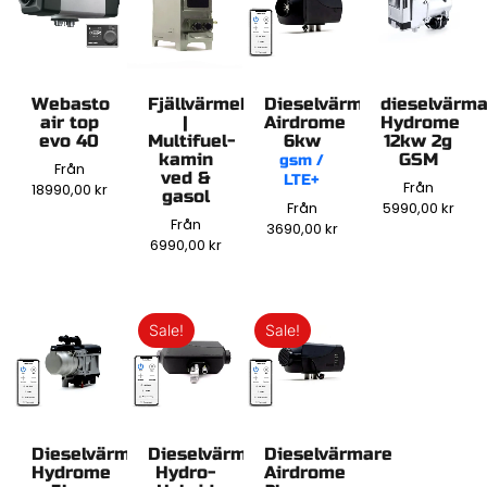
Webasto
Fjällvärmekaminen
Dieselvärmare
dieselvärm
air top
|
Airdrome
Hydrome
evo 40
Multifuel-
6kw
12kw 2g
kamin
GSM
gsm /
Från
ved &
LTE+
Från
18990,00
kr
gasol
Från
5990,00
kr
Från
3690,00
kr
6990,00
kr
Sale!
Sale!
Dieselvärmare
Dieselvärmare
Dieselvärmare
Hydrome
Hydro-
Airdrome