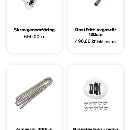
Skrovgenomföring
Rostfritt avgasrör
120cm
690,00
kr
490,00
kr
inkl. moms
Avgasrör 200cm
Bränsleslang i nylon