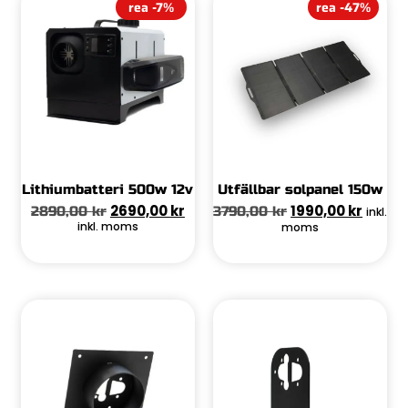
rea -7%
rea -47%
Lithiumbatteri 500w 12v
Utfällbar solpanel 150w
2690,00
kr
1990,00
kr
2890,00
kr
3790,00
kr
inkl.
inkl. moms
moms