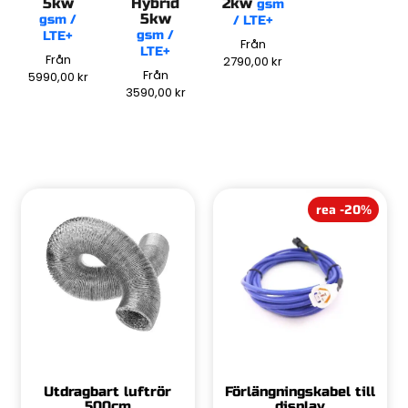
5kw
Hybrid
2kw
gsm
5kw
gsm /
/ LTE+
gsm /
LTE+
Från
LTE+
Från
2790,00
kr
Från
5990,00
kr
3590,00
kr
rea -20%
Utdragbart luftrör
Förlängningskabel till
500cm
display