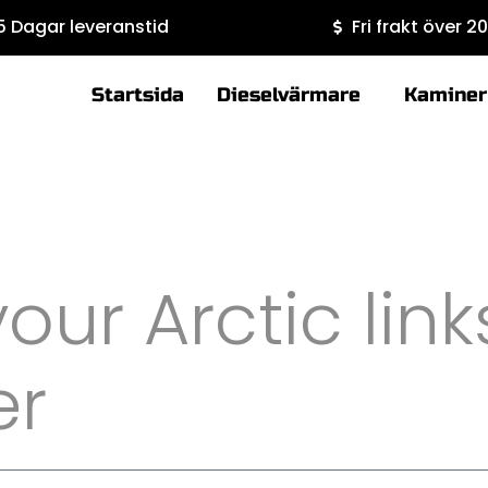
5 Dagar leveranstid
Fri frakt över 2
Startsida
Dieselvärmare
Kaminer
our Arctic link
er