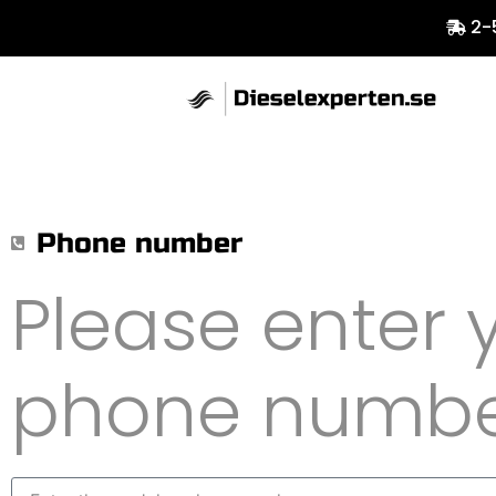
2-
Phone number
Please enter y
phone numb