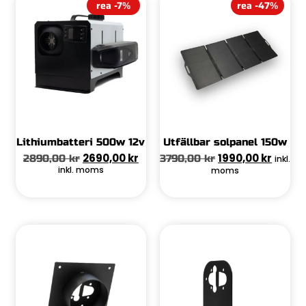
rea -7%
rea -47%
Lithiumbatteri 500w 12v
Utfällbar solpanel 150w
2690,00
kr
1990,00
kr
2890,00
kr
3790,00
kr
inkl.
inkl. moms
moms