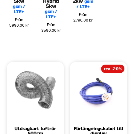
5kw
Hybrid
2kw
gsm
5kw
gsm /
/ LTE+
gsm /
LTE+
Från
LTE+
Från
2790,00
kr
Från
5990,00
kr
3590,00
kr
rea -20%
Utdragbart luftrör
Förlängningskabel till
500cm
display