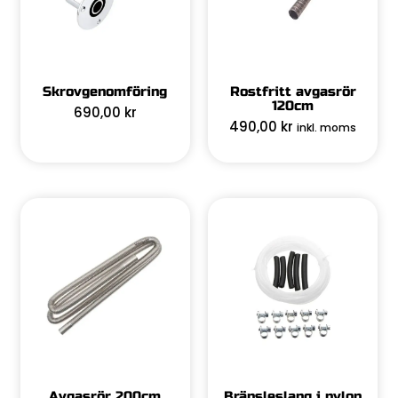
Skrovgenomföring
Rostfritt avgasrör
120cm
690,00
kr
490,00
kr
inkl. moms
Avgasrör 200cm
Bränsleslang i nylon