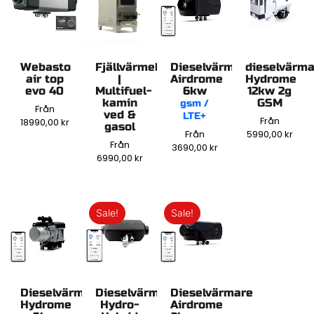
Webasto
Fjällvärmekaminen
Dieselvärmare
dieselvärm
air top
|
Airdrome
Hydrome
evo 40
Multifuel-
6kw
12kw 2g
kamin
GSM
gsm /
Från
ved &
LTE+
Från
18990,00
kr
gasol
Från
5990,00
kr
Från
3690,00
kr
6990,00
kr
Sale!
Sale!
Dieselvärmare
Dieselvärmare
Dieselvärmare
Hydrome
Hydro-
Airdrome