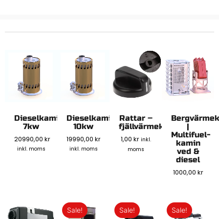
Dieselkamin
Dieselkamin
Rattar –
Bergvärme
7kw
10kw
fjällvärmekaminen
|
Multifuel-
20990,00
kr
19990,00
kr
1,00
kr
inkl.
kamin
inkl. moms
inkl. moms
moms
ved &
diesel
1000,00
kr
Sale!
Sale!
Sale!